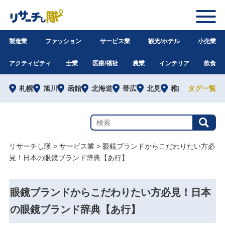
製造業
ファッション
サービス業
観光/ホテル
小売業
アクティビティ
士業
医療/福祉
農業
インテリア
飲食
札幌
旭川
函館
北海道
帯広
北見
稚内
タグ一覧
道外
リサーチし隊
>
サービス業
>
眼鏡ブランドからこだわりたい方必
見！日本の眼鏡ブランド辞典【あ行】
眼鏡ブランドからこだわりたい方必見！日本
の眼鏡ブランド辞典【あ行】