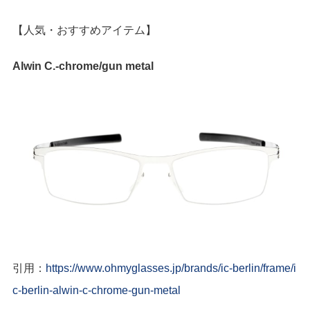
【人気・おすすめアイテム】
Alwin C.-chrome/gun metal
引用：
https://www.ohmyglasses.jp/brands/ic-berlin/frame/i
c-berlin-alwin-c-chrome-gun-metal