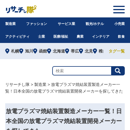
製造業
ファッション
サービス業
観光/ホテル
小売業
アクティビティ
士業
医療/福祉
農業
インテリア
飲食
札幌
旭川
函館
北海道
帯広
北見
稚内
タグ一覧
道外
リサーチし隊
>
製造業
>
放電プラズマ焼結装置製造メーカー一
覧！日本全国の放電プラズマ焼結装置開発メーカーを探してきた
放電プラズマ焼結装置製造メーカー一覧！日
本全国の放電プラズマ焼結装置開発メーカー