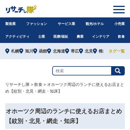
製造業
ファッション
サービス業
観光/ホテル
小売業
アクティビティ
士業
医療/福祉
農業
インテリア
飲食
札幌
旭川
函館
北海道
帯広
北見
稚内
タグ一覧
道外
リサーチし隊
>
飲食
>
オホーツク周辺のランチに使えるお店まと
め【紋別・北見・網走・知床】
オホーツク周辺のランチに使えるお店まとめ
【紋別・北見・網走・知床】