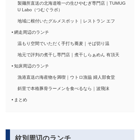
製麺所直送の北海道唯一の生ひやむぎ専門店｜TUMUG
U Labo（つむぐラボ）
地域に根付いたグルメスポット｜レストラン エフ
網走周辺のランチ
温もり空間でいただく手打ち蕎麦｜そば切り温
地元で評判の煮干し専門店｜煮干しらぁめん 有頂天
知床周辺のランチ
漁港直送の海産物を満喫｜ウトロ漁協 婦人部食堂
斜里で本格豚骨ラーメンを食べるなら｜波飛沫
まとめ
紋別周辺のランチ