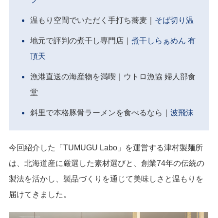
温もり空間でいただく手打ち蕎麦｜
そば切り温
地元で評判の煮干し専門店｜
煮干しらぁめん 有
頂天
漁港直送の海産物を満喫｜ウトロ漁協 婦人部食
堂
斜里で本格豚骨ラーメンを食べるなら｜
波飛沫
今回紹介した「TUMUGU Labo」を運営する津村製麺所
は、北海道産に厳選した素材選びと、創業74年の伝統の
製法を活かし、製品づくりを通じて美味しさと温もりを
届けてきました。