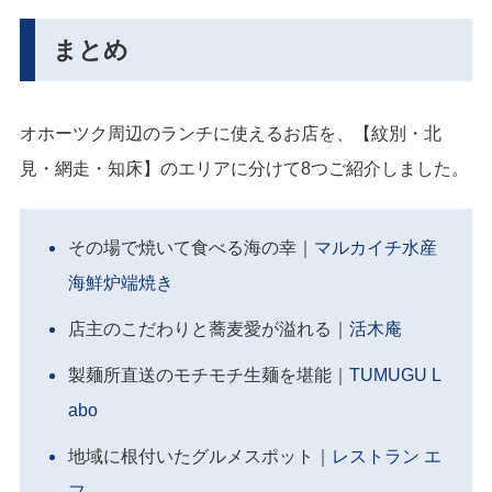
まとめ
オホーツク周辺のランチに使えるお店を、【紋別・北
見・網走・知床】のエリアに分けて8つご紹介しました。
その場で焼いて食べる海の幸｜
マルカイチ水産
海鮮炉端焼き
店主のこだわりと蕎麦愛が溢れる｜
活木庵
製麺所直送のモチモチ生麺を堪能｜
TUMUGU L
abo
地域に根付いたグルメスポット｜
レストラン エ
フ