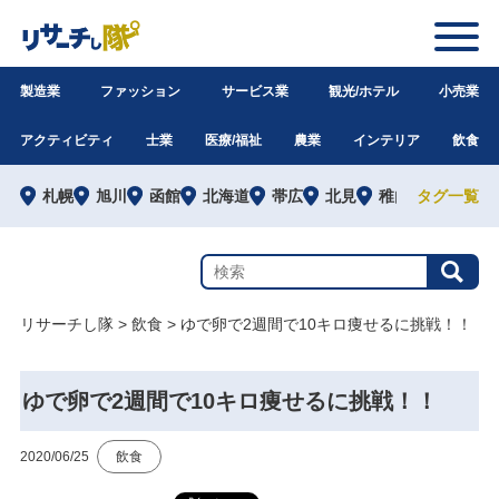
製造業
ファッション
サービス業
観光/ホテル
小売業
アクティビティ
士業
医療/福祉
農業
インテリア
飲食
札幌
旭川
函館
北海道
帯広
北見
稚内
タグ一覧
道外
リサーチし隊
>
飲食
>
ゆで卵で2週間で10キロ痩せるに挑戦！！
ゆで卵で2週間で10キロ痩せるに挑戦！！
2020/06/25
飲食