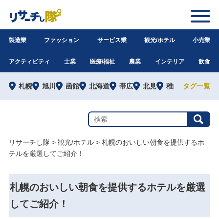
製造業
ファッション
サービス業
観光/ホテル
小売業
アクティビティ
士業
医療/福祉
農業
インテリア
飲食
札幌
旭川
函館
北海道
帯広
北見
稚内
タグ一覧
道外
リサーチし隊
>
観光/ホテル
>
札幌のおいしい朝食を提供するホ
テルを厳選してご紹介！
札幌のおいしい朝食を提供するホテルを厳選
してご紹介！